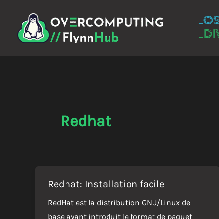
Aller
_O
au
_DI
contenu
Redhat
Redhat: Installation facile
RedHat est la distribution GNU/Linux de
base ayant introduit le format de paquet